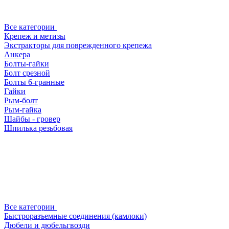
Все категории
Крепеж и метизы
Экстракторы для поврежденного крепежа
Анкера
Болты-гайки
Болт срезной
Болты 6-гранные
Гайки
Рым-болт
Рым-гайка
Шайбы - гровер
Шпилька резьбовая
Все категории
Быстроразъемные соединения (камлоки)
Дюбели и дюбельгвозди