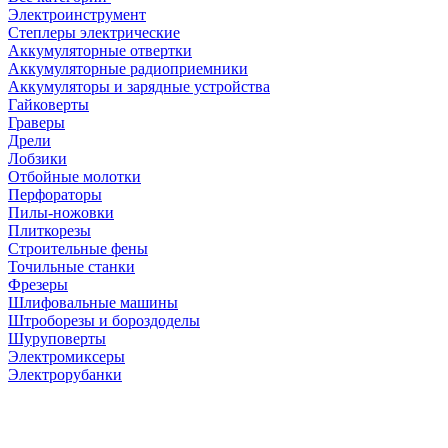
Электроинструмент
Степлеры электрические
Аккумуляторные отвертки
Аккумуляторные радиоприемники
Аккумуляторы и зарядные устройства
Гайковерты
Граверы
Дрели
Лобзики
Отбойные молотки
Перфораторы
Пилы-ножовки
Плиткорезы
Строительные фены
Точильные станки
Фрезеры
Шлифовальные машины
Штроборезы и бороздоделы
Шуруповерты
Электромиксеры
Электрорубанки