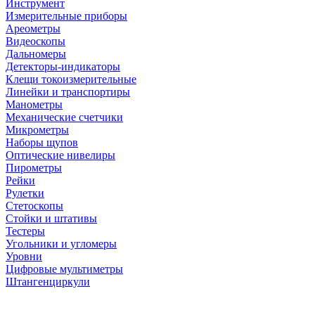
Инструмент
Измерительные приборы
Ареометры
Видеоскопы
Дальномеры
Детекторы-индикаторы
Клещи токоизмерительные
Линейки и транспортиры
Манометры
Механические счетчики
Микрометры
Наборы щупов
Оптические нивелиры
Пирометры
Рейки
Рулетки
Стетоскопы
Стойки и штативы
Тестеры
Угольники и угломеры
Уровни
Цифровые мультиметры
Штангенциркули