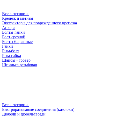
Все категории
Крепеж и метизы
Экстракторы для поврежденного крепежа
Анкера
Болты-гайки
Болт срезной
Болты 6-гранные
Гайки
Рым-болт
Рым-гайка
Шайбы - гровер
Шпилька резьбовая
Все категории
Быстроразъемные соединения (камлоки)
Дюбели и дюбельгвозди