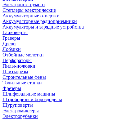
Электроинструмент
Степлеры электрические
Аккумуляторные отвертки
Аккумуляторные радиоприемники
Аккумуляторы и зарядные устройства
Гайковерты
Граверы
Дрели
Лобзики
Отбойные молотки
Перфораторы
Пилы-ножовки
Плиткорезы
Строительные фены
Точильные станки
Фрезеры
Шлифовальные машины
Штроборезы и бороздоделы
Шуруповерты
Электромиксеры
Электрорубанки