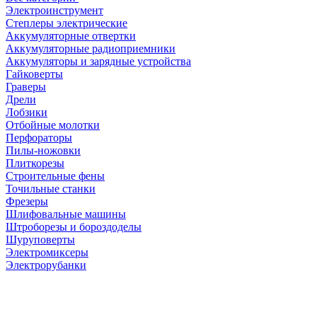
Электроинструмент
Степлеры электрические
Аккумуляторные отвертки
Аккумуляторные радиоприемники
Аккумуляторы и зарядные устройства
Гайковерты
Граверы
Дрели
Лобзики
Отбойные молотки
Перфораторы
Пилы-ножовки
Плиткорезы
Строительные фены
Точильные станки
Фрезеры
Шлифовальные машины
Штроборезы и бороздоделы
Шуруповерты
Электромиксеры
Электрорубанки