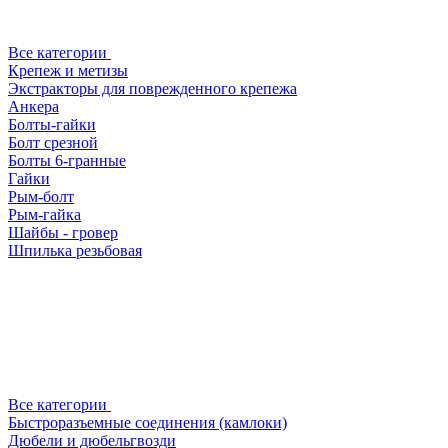
Все категории
Крепеж и метизы
Экстракторы для поврежденного крепежа
Анкера
Болты-гайки
Болт срезной
Болты 6-гранные
Гайки
Рым-болт
Рым-гайка
Шайбы - гровер
Шпилька резьбовая
Все категории
Быстроразъемные соединения (камлоки)
Дюбели и дюбельгвозди