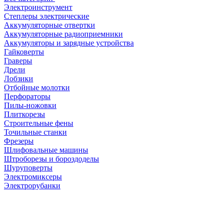
Электроинструмент
Степлеры электрические
Аккумуляторные отвертки
Аккумуляторные радиоприемники
Аккумуляторы и зарядные устройства
Гайковерты
Граверы
Дрели
Лобзики
Отбойные молотки
Перфораторы
Пилы-ножовки
Плиткорезы
Строительные фены
Точильные станки
Фрезеры
Шлифовальные машины
Штроборезы и бороздоделы
Шуруповерты
Электромиксеры
Электрорубанки