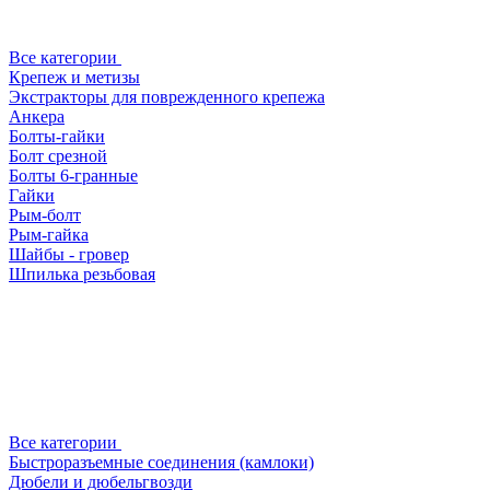
Все категории
Крепеж и метизы
Экстракторы для поврежденного крепежа
Анкера
Болты-гайки
Болт срезной
Болты 6-гранные
Гайки
Рым-болт
Рым-гайка
Шайбы - гровер
Шпилька резьбовая
Все категории
Быстроразъемные соединения (камлоки)
Дюбели и дюбельгвозди