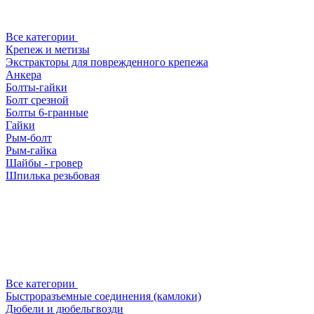
Все категории
Крепеж и метизы
Экстракторы для поврежденного крепежа
Анкера
Болты-гайки
Болт срезной
Болты 6-гранные
Гайки
Рым-болт
Рым-гайка
Шайбы - гровер
Шпилька резьбовая
Все категории
Быстроразъемные соединения (камлоки)
Дюбели и дюбельгвозди