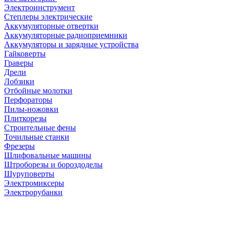
Электроинструмент
Степлеры электрические
Аккумуляторные отвертки
Аккумуляторные радиоприемники
Аккумуляторы и зарядные устройства
Гайковерты
Граверы
Дрели
Лобзики
Отбойные молотки
Перфораторы
Пилы-ножовки
Плиткорезы
Строительные фены
Точильные станки
Фрезеры
Шлифовальные машины
Штроборезы и бороздоделы
Шуруповерты
Электромиксеры
Электрорубанки