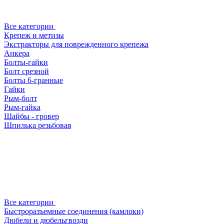
Все категории
Крепеж и метизы
Экстракторы для поврежденного крепежа
Анкера
Болты-гайки
Болт срезной
Болты 6-гранные
Гайки
Рым-болт
Рым-гайка
Шайбы - гровер
Шпилька резьбовая
Все категории
Быстроразъемные соединения (камлоки)
Дюбели и дюбельгвозди