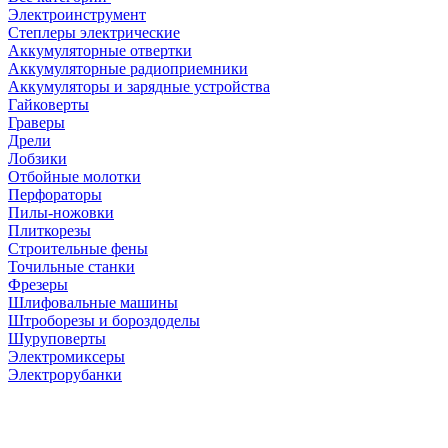
Электроинструмент
Степлеры электрические
Аккумуляторные отвертки
Аккумуляторные радиоприемники
Аккумуляторы и зарядные устройства
Гайковерты
Граверы
Дрели
Лобзики
Отбойные молотки
Перфораторы
Пилы-ножовки
Плиткорезы
Строительные фены
Точильные станки
Фрезеры
Шлифовальные машины
Штроборезы и бороздоделы
Шуруповерты
Электромиксеры
Электрорубанки