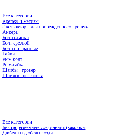
Все категории
Крепеж и метизы
Экстракторы для поврежденного крепежа
Анкера
Болты-гайки
Болт срезной
Болты 6-гранные
Гайки
Рым-болт
Рым-гайка
Шайбы - гровер
Шпилька резьбовая
Все категории
Быстроразъемные соединения (камлоки)
Дюбели и дюбельгвозди