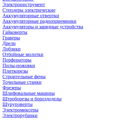
Электроинструмент
Степлеры электрические
Аккумуляторные отвертки
Аккумуляторные радиоприемники
Аккумуляторы и зарядные устройства
Гайковерты
Граверы
Дрели
Лобзики
Отбойные молотки
Перфораторы
Пилы-ножовки
Плиткорезы
Строительные фены
Точильные станки
Фрезеры
Шлифовальные машины
Штроборезы и бороздоделы
Шуруповерты
Электромиксеры
Электрорубанки