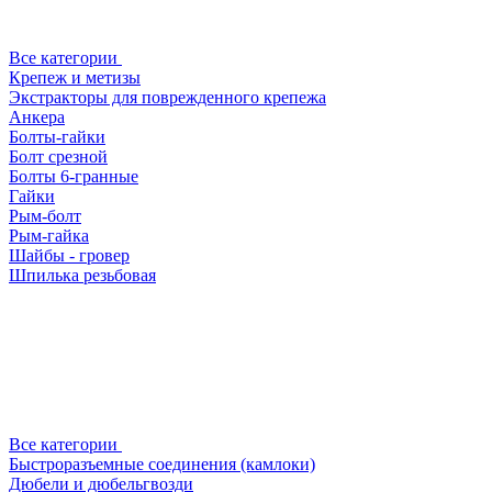
Все категории
Крепеж и метизы
Экстракторы для поврежденного крепежа
Анкера
Болты-гайки
Болт срезной
Болты 6-гранные
Гайки
Рым-болт
Рым-гайка
Шайбы - гровер
Шпилька резьбовая
Все категории
Быстроразъемные соединения (камлоки)
Дюбели и дюбельгвозди