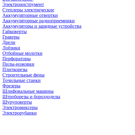
Электроинструмент
Степлеры электрические
Аккумуляторные отвертки
Аккумуляторные радиоприемники
Аккумуляторы и зарядные устройства
Гайковерты
Граверы
Дрели
Лобзики
Отбойные молотки
Перфораторы
Пилы-ножовки
Плиткорезы
Строительные фены
Точильные станки
Фрезеры
Шлифовальные машины
Штроборезы и бороздоделы
Шуруповерты
Электромиксеры
Электрорубанки