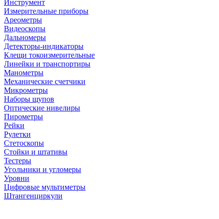
Инструмент
Измерительные приборы
Ареометры
Видеоскопы
Дальномеры
Детекторы-индикаторы
Клещи токоизмерительные
Линейки и транспортиры
Манометры
Механические счетчики
Микрометры
Наборы щупов
Оптические нивелиры
Пирометры
Рейки
Рулетки
Стетоскопы
Стойки и штативы
Тестеры
Угольники и угломеры
Уровни
Цифровые мультиметры
Штангенциркули