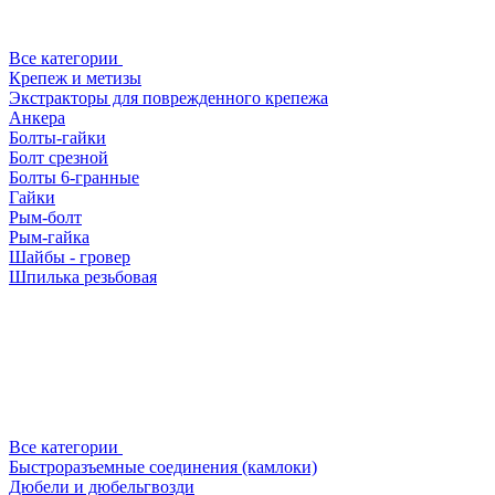
Все категории
Крепеж и метизы
Экстракторы для поврежденного крепежа
Анкера
Болты-гайки
Болт срезной
Болты 6-гранные
Гайки
Рым-болт
Рым-гайка
Шайбы - гровер
Шпилька резьбовая
Все категории
Быстроразъемные соединения (камлоки)
Дюбели и дюбельгвозди