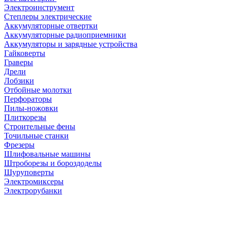
Электроинструмент
Степлеры электрические
Аккумуляторные отвертки
Аккумуляторные радиоприемники
Аккумуляторы и зарядные устройства
Гайковерты
Граверы
Дрели
Лобзики
Отбойные молотки
Перфораторы
Пилы-ножовки
Плиткорезы
Строительные фены
Точильные станки
Фрезеры
Шлифовальные машины
Штроборезы и бороздоделы
Шуруповерты
Электромиксеры
Электрорубанки