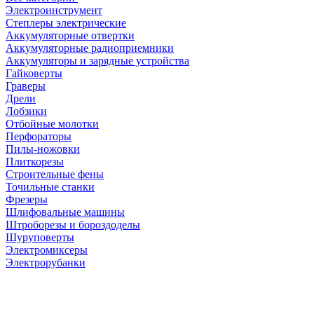
Электроинструмент
Степлеры электрические
Аккумуляторные отвертки
Аккумуляторные радиоприемники
Аккумуляторы и зарядные устройства
Гайковерты
Граверы
Дрели
Лобзики
Отбойные молотки
Перфораторы
Пилы-ножовки
Плиткорезы
Строительные фены
Точильные станки
Фрезеры
Шлифовальные машины
Штроборезы и бороздоделы
Шуруповерты
Электромиксеры
Электрорубанки