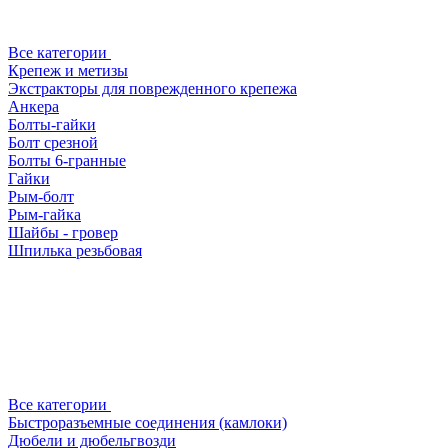
Все категории
Крепеж и метизы
Экстракторы для поврежденного крепежа
Анкера
Болты-гайки
Болт срезной
Болты 6-гранные
Гайки
Рым-болт
Рым-гайка
Шайбы - гровер
Шпилька резьбовая
Все категории
Быстроразъемные соединения (камлоки)
Дюбели и дюбельгвозди