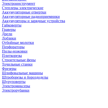
Электроинструмент
Степлеры электрические
Аккумуляторные отвертки
Аккумуляторные радиоприемники
Аккумуляторы и зарядные устройства
Гайковерты
Граверы
Дрели
Лобзики
Отбойные молотки
Перфораторы
Пилы-ножовки
Плиткорезы
Строительные фены
Точильные станки
Фрезеры
Шлифовальные машины
Штроборезы и бороздоделы
Шуруповерты
Электромиксеры
Электрорубанки