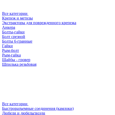
Все категории
Крепеж и метизы
Экстракторы для поврежденного крепежа
Анкера
Болты-гайки
Болт срезной
Болты 6-гранные
Гайки
Рым-болт
Рым-гайка
Шайбы - гровер
Шпилька резьбовая
Все категории
Быстроразъемные соединения (камлоки)
Дюбели и дюбельгвозди