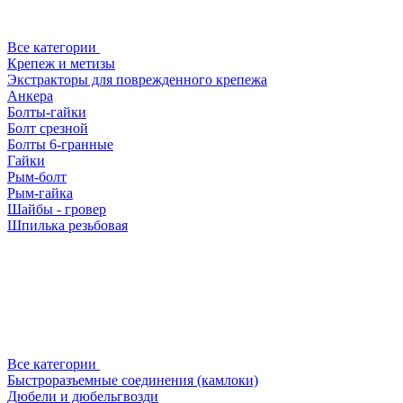
Все категории
Крепеж и метизы
Экстракторы для поврежденного крепежа
Анкера
Болты-гайки
Болт срезной
Болты 6-гранные
Гайки
Рым-болт
Рым-гайка
Шайбы - гровер
Шпилька резьбовая
Все категории
Быстроразъемные соединения (камлоки)
Дюбели и дюбельгвозди