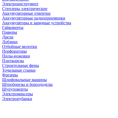
Электроинструмент
Степлеры электрические
Аккумуляторные отвертки
Аккумуляторные радиоприемники
Аккумуляторы и зарядные устройства
Гайковерты
Граверы
Дрели
Лобзики
Отбойные молотки
Перфораторы
Пилы-ножовки
Плиткорезы
Строительные фены
Точильные станки
Фрезеры
Шлифовальные машины
Штроборезы и бороздоделы
Шуруповерты
Электромиксеры
Электрорубанки