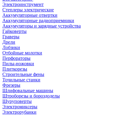
Электроинструмент
Степлеры электрические
Аккумуляторные отвертки
Аккумуляторные радиоприемники
Аккумуляторы и зарядные устройства
Гайковерты
Граверы
Дрели
Лобзики
Отбойные молотки
Перфораторы
Пилы-ножовки
Плиткорезы
Строительные фены
Точильные станки
Фрезеры
Шлифовальные машины
Штроборезы и бороздоделы
Шуруповерты
Электромиксеры
Электрорубанки