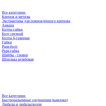
Все категории
Крепеж и метизы
Экстракторы для поврежденного крепежа
Анкера
Болты-гайки
Болт срезной
Болты 6-гранные
Гайки
Рым-болт
Рым-гайка
Шайбы - гровер
Шпилька резьбовая
Все категории
Быстроразъемные соединения (камлоки)
Дюбели и дюбельгвозди