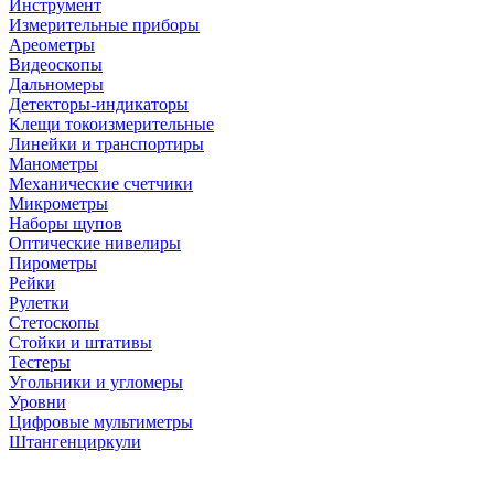
Инструмент
Измерительные приборы
Ареометры
Видеоскопы
Дальномеры
Детекторы-индикаторы
Клещи токоизмерительные
Линейки и транспортиры
Манометры
Механические счетчики
Микрометры
Наборы щупов
Оптические нивелиры
Пирометры
Рейки
Рулетки
Стетоскопы
Стойки и штативы
Тестеры
Угольники и угломеры
Уровни
Цифровые мультиметры
Штангенциркули