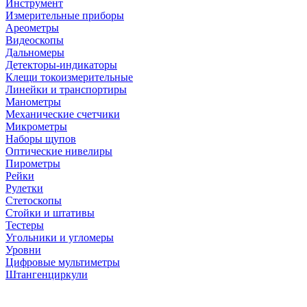
Инструмент
Измерительные приборы
Ареометры
Видеоскопы
Дальномеры
Детекторы-индикаторы
Клещи токоизмерительные
Линейки и транспортиры
Манометры
Механические счетчики
Микрометры
Наборы щупов
Оптические нивелиры
Пирометры
Рейки
Рулетки
Стетоскопы
Стойки и штативы
Тестеры
Угольники и угломеры
Уровни
Цифровые мультиметры
Штангенциркули