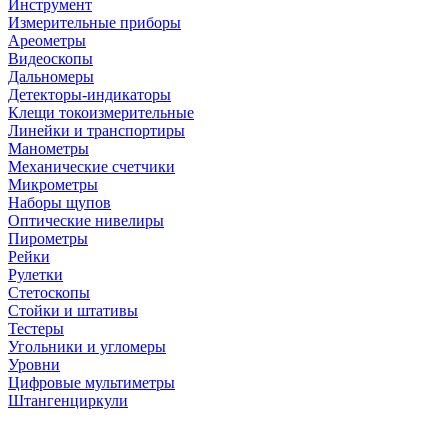
Инструмент
Измерительные приборы
Ареометры
Видеоскопы
Дальномеры
Детекторы-индикаторы
Клещи токоизмерительные
Линейки и транспортиры
Манометры
Механические счетчики
Микрометры
Наборы щупов
Оптические нивелиры
Пирометры
Рейки
Рулетки
Стетоскопы
Стойки и штативы
Тестеры
Угольники и угломеры
Уровни
Цифровые мультиметры
Штангенциркули