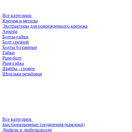
Все категории
Крепеж и метизы
Экстракторы для поврежденного крепежа
Анкера
Болты-гайки
Болт срезной
Болты 6-гранные
Гайки
Рым-болт
Рым-гайка
Шайбы - гровер
Шпилька резьбовая
Все категории
Быстроразъемные соединения (камлоки)
Дюбели и дюбельгвозди