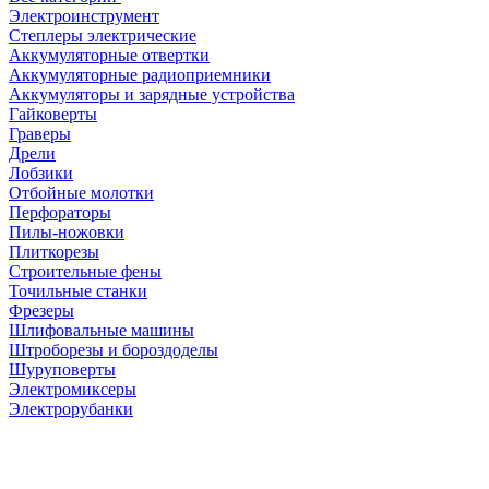
Электроинструмент
Степлеры электрические
Аккумуляторные отвертки
Аккумуляторные радиоприемники
Аккумуляторы и зарядные устройства
Гайковерты
Граверы
Дрели
Лобзики
Отбойные молотки
Перфораторы
Пилы-ножовки
Плиткорезы
Строительные фены
Точильные станки
Фрезеры
Шлифовальные машины
Штроборезы и бороздоделы
Шуруповерты
Электромиксеры
Электрорубанки