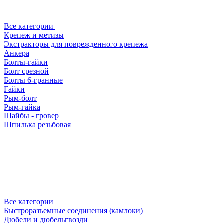
Все категории
Крепеж и метизы
Экстракторы для поврежденного крепежа
Анкера
Болты-гайки
Болт срезной
Болты 6-гранные
Гайки
Рым-болт
Рым-гайка
Шайбы - гровер
Шпилька резьбовая
Все категории
Быстроразъемные соединения (камлоки)
Дюбели и дюбельгвозди