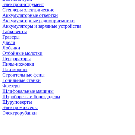
Электроинструмент
Степлеры электрические
Аккумуляторные отвертки
Аккумуляторные радиоприемники
Аккумуляторы и зарядные устройства
Гайковерты
Граверы
Дрели
Лобзики
Отбойные молотки
Перфораторы
Пилы-ножовки
Плиткорезы
Строительные фены
Точильные станки
Фрезеры
Шлифовальные машины
Штроборезы и бороздоделы
Шуруповерты
Электромиксеры
Электрорубанки