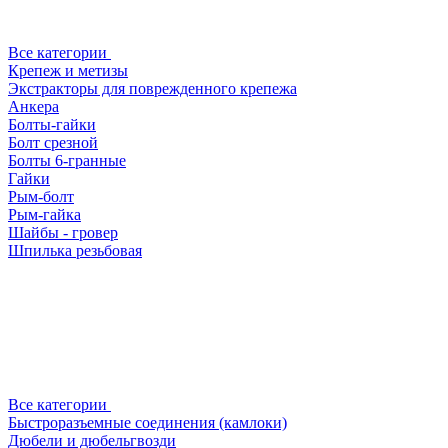
Все категории
Крепеж и метизы
Экстракторы для поврежденного крепежа
Анкера
Болты-гайки
Болт срезной
Болты 6-гранные
Гайки
Рым-болт
Рым-гайка
Шайбы - гровер
Шпилька резьбовая
Все категории
Быстроразъемные соединения (камлоки)
Дюбели и дюбельгвозди