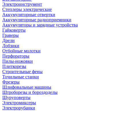
Электроинструмент
Степлеры электрические
Аккумуляторные отвертки
Аккумуляторные радиоприемники
Аккумуляторы и зарядные устройства
Гайковерты
Граверы
Дрели
Лобзики
Отбойные молотки
Перфораторы
Пилы-ножовки
Плиткорезы
Строительные фены
Точильные станки
Фрезеры
Шлифовальные машины
Штроборезы и бороздоделы
Шуруповерты
Электромиксеры
Электрорубанки