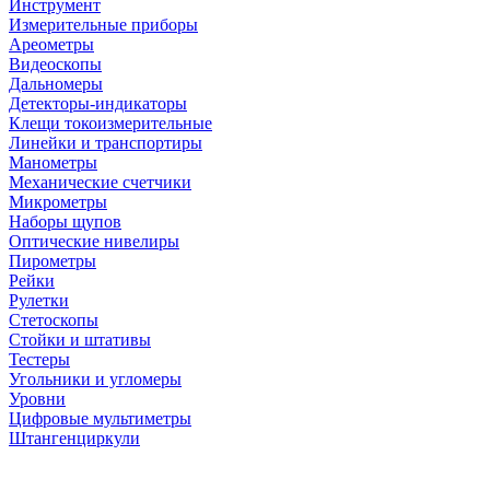
Инструмент
Измерительные приборы
Ареометры
Видеоскопы
Дальномеры
Детекторы-индикаторы
Клещи токоизмерительные
Линейки и транспортиры
Манометры
Механические счетчики
Микрометры
Наборы щупов
Оптические нивелиры
Пирометры
Рейки
Рулетки
Стетоскопы
Стойки и штативы
Тестеры
Угольники и угломеры
Уровни
Цифровые мультиметры
Штангенциркули