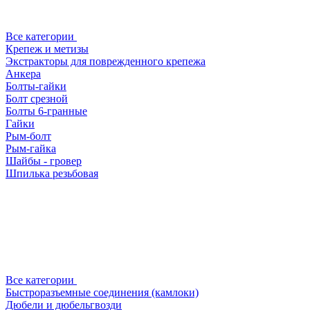
Все категории
Крепеж и метизы
Экстракторы для поврежденного крепежа
Анкера
Болты-гайки
Болт срезной
Болты 6-гранные
Гайки
Рым-болт
Рым-гайка
Шайбы - гровер
Шпилька резьбовая
Все категории
Быстроразъемные соединения (камлоки)
Дюбели и дюбельгвозди