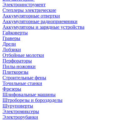
Электроинструмент
Степлеры электрические
Аккумуляторные отвертки
Аккумуляторные радиоприемники
Аккумуляторы и зарядные устройства
Гайковерты
Граверы
Дрели
Лобзики
Отбойные молотки
Перфораторы
Пилы-ножовки
Плиткорезы
Строительные фены
Точильные станки
Фрезеры
Шлифовальные машины
Штроборезы и бороздоделы
Шуруповерты
Электромиксеры
Электрорубанки