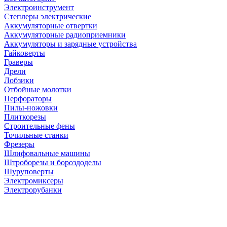
Электроинструмент
Степлеры электрические
Аккумуляторные отвертки
Аккумуляторные радиоприемники
Аккумуляторы и зарядные устройства
Гайковерты
Граверы
Дрели
Лобзики
Отбойные молотки
Перфораторы
Пилы-ножовки
Плиткорезы
Строительные фены
Точильные станки
Фрезеры
Шлифовальные машины
Штроборезы и бороздоделы
Шуруповерты
Электромиксеры
Электрорубанки