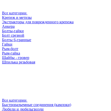
Все категории
Крепеж и метизы
Экстракторы для поврежденного крепежа
Анкера
Болты-гайки
Болт срезной
Болты 6-гранные
Гайки
Рым-болт
Рым-гайка
Шайбы - гровер
Шпилька резьбовая
Все категории
Быстроразъемные соединения (камлоки)
Дюбели и дюбельгвозди