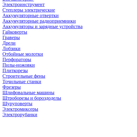
Электроинструмент
Степлеры электрические
Аккумуляторные отвертки
Аккумуляторные радиоприемники
Аккумуляторы и зарядные устройства
Гайковерты
Граверы
Дрели
Лобзики
Отбойные молотки
Перфораторы
Пилы-ножовки
Плиткорезы
Строительные фены
Точильные станки
Фрезеры
Шлифовальные машины
Штроборезы и бороздоделы
Шуруповерты
Электромиксеры
Электрорубанки