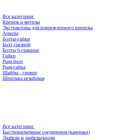
Все категории
Крепеж и метизы
Экстракторы для поврежденного крепежа
Анкера
Болты-гайки
Болт срезной
Болты 6-гранные
Гайки
Рым-болт
Рым-гайка
Шайбы - гровер
Шпилька резьбовая
Все категории
Быстроразъемные соединения (камлоки)
Дюбели и дюбельгвозди