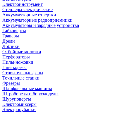
Электроинструмент
Степлеры электрические
Аккумуляторные отвертки
Аккумуляторные радиоприемники
Аккумуляторы и зарядные устройства
Гайковерты
Граверы
Дрели
Лобзики
Отбойные молотки
Перфораторы
Пилы-ножовки
Плиткорезы
Строительные фены
Точильные станки
Фрезеры
Шлифовальные машины
Штроборезы и бороздоделы
Шуруповерты
Электромиксеры
Электрорубанки