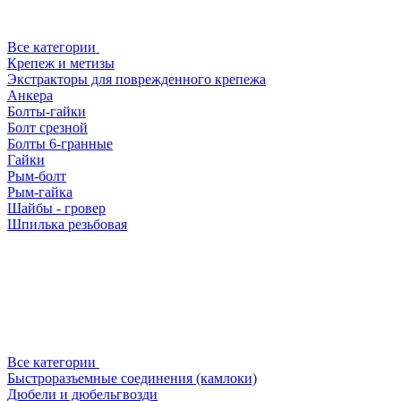
Все категории
Крепеж и метизы
Экстракторы для поврежденного крепежа
Анкера
Болты-гайки
Болт срезной
Болты 6-гранные
Гайки
Рым-болт
Рым-гайка
Шайбы - гровер
Шпилька резьбовая
Все категории
Быстроразъемные соединения (камлоки)
Дюбели и дюбельгвозди