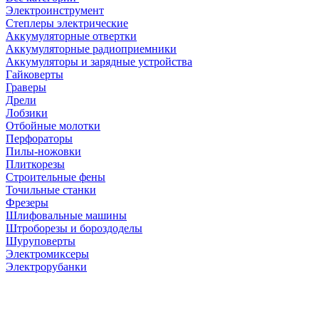
Электроинструмент
Степлеры электрические
Аккумуляторные отвертки
Аккумуляторные радиоприемники
Аккумуляторы и зарядные устройства
Гайковерты
Граверы
Дрели
Лобзики
Отбойные молотки
Перфораторы
Пилы-ножовки
Плиткорезы
Строительные фены
Точильные станки
Фрезеры
Шлифовальные машины
Штроборезы и бороздоделы
Шуруповерты
Электромиксеры
Электрорубанки