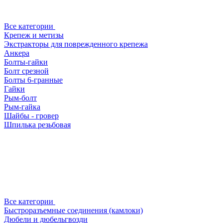
Все категории
Крепеж и метизы
Экстракторы для поврежденного крепежа
Анкера
Болты-гайки
Болт срезной
Болты 6-гранные
Гайки
Рым-болт
Рым-гайка
Шайбы - гровер
Шпилька резьбовая
Все категории
Быстроразъемные соединения (камлоки)
Дюбели и дюбельгвозди