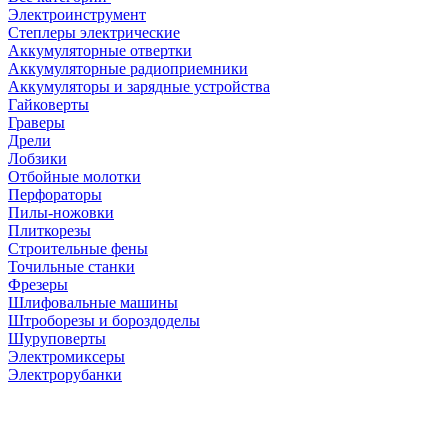
Электроинструмент
Степлеры электрические
Аккумуляторные отвертки
Аккумуляторные радиоприемники
Аккумуляторы и зарядные устройства
Гайковерты
Граверы
Дрели
Лобзики
Отбойные молотки
Перфораторы
Пилы-ножовки
Плиткорезы
Строительные фены
Точильные станки
Фрезеры
Шлифовальные машины
Штроборезы и бороздоделы
Шуруповерты
Электромиксеры
Электрорубанки