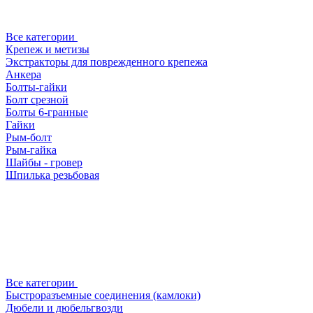
Все категории
Крепеж и метизы
Экстракторы для поврежденного крепежа
Анкера
Болты-гайки
Болт срезной
Болты 6-гранные
Гайки
Рым-болт
Рым-гайка
Шайбы - гровер
Шпилька резьбовая
Все категории
Быстроразъемные соединения (камлоки)
Дюбели и дюбельгвозди