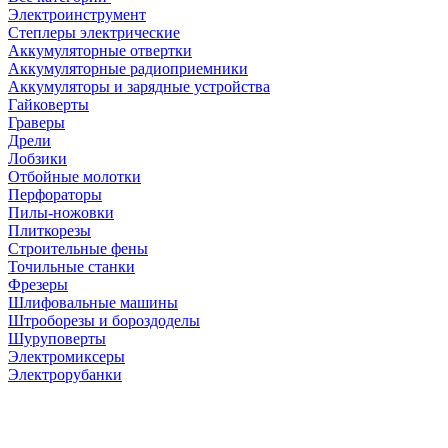
Электроинструмент
Степлеры электрические
Аккумуляторные отвертки
Аккумуляторные радиоприемники
Аккумуляторы и зарядные устройства
Гайковерты
Граверы
Дрели
Лобзики
Отбойные молотки
Перфораторы
Пилы-ножовки
Плиткорезы
Строительные фены
Точильные станки
Фрезеры
Шлифовальные машины
Штроборезы и бороздоделы
Шуруповерты
Электромиксеры
Электрорубанки