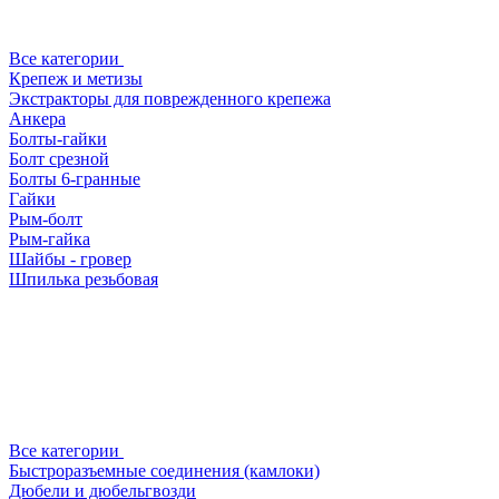
Все категории
Крепеж и метизы
Экстракторы для поврежденного крепежа
Анкера
Болты-гайки
Болт срезной
Болты 6-гранные
Гайки
Рым-болт
Рым-гайка
Шайбы - гровер
Шпилька резьбовая
Все категории
Быстроразъемные соединения (камлоки)
Дюбели и дюбельгвозди