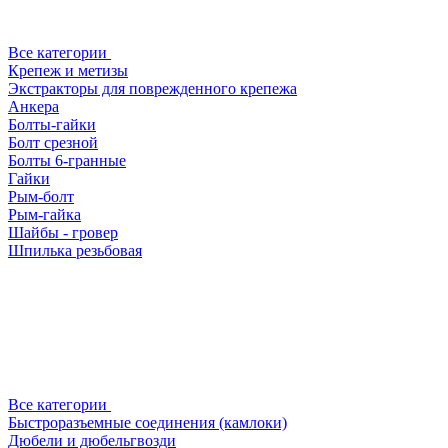
Все категории
Крепеж и метизы
Экстракторы для поврежденного крепежа
Анкера
Болты-гайки
Болт срезной
Болты 6-гранные
Гайки
Рым-болт
Рым-гайка
Шайбы - гровер
Шпилька резьбовая
Все категории
Быстроразъемные соединения (камлоки)
Дюбели и дюбельгвозди