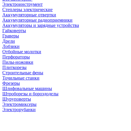
Электроинструмент
Степлеры электрические
Аккумуляторные отвертки
Аккумуляторные радиоприемники
Аккумуляторы и зарядные устройства
Гайковерты
Граверы
Дрели
Лобзики
Отбойные молотки
Перфораторы
Пилы-ножовки
Плиткорезы
Строительные фены
Точильные станки
Фрезеры
Шлифовальные машины
Штроборезы и бороздоделы
Шуруповерты
Электромиксеры
Электрорубанки