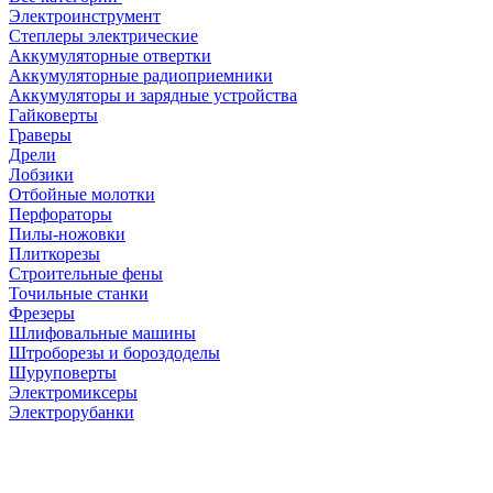
Электроинструмент
Степлеры электрические
Аккумуляторные отвертки
Аккумуляторные радиоприемники
Аккумуляторы и зарядные устройства
Гайковерты
Граверы
Дрели
Лобзики
Отбойные молотки
Перфораторы
Пилы-ножовки
Плиткорезы
Строительные фены
Точильные станки
Фрезеры
Шлифовальные машины
Штроборезы и бороздоделы
Шуруповерты
Электромиксеры
Электрорубанки