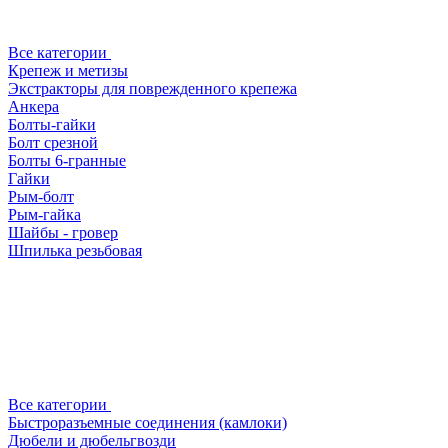
Все категории
Крепеж и метизы
Экстракторы для поврежденного крепежа
Анкера
Болты-гайки
Болт срезной
Болты 6-гранные
Гайки
Рым-болт
Рым-гайка
Шайбы - гровер
Шпилька резьбовая
Все категории
Быстроразъемные соединения (камлоки)
Дюбели и дюбельгвозди