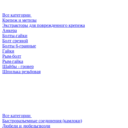
Все категории
Крепеж и метизы
Экстракторы для поврежденного крепежа
Анкера
Болты-гайки
Болт срезной
Болты 6-гранные
Гайки
Рым-болт
Рым-гайка
Шайбы - гровер
Шпилька резьбовая
Все категории
Быстроразъемные соединения (камлоки)
Дюбели и дюбельгвозди