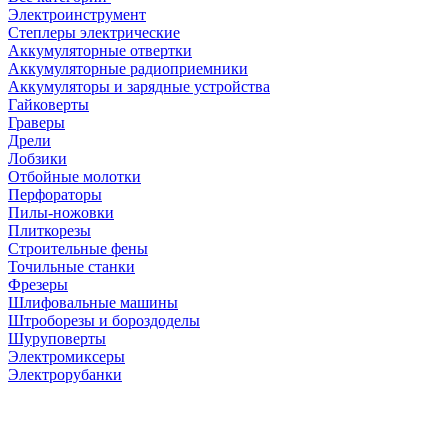
Электроинструмент
Степлеры электрические
Аккумуляторные отвертки
Аккумуляторные радиоприемники
Аккумуляторы и зарядные устройства
Гайковерты
Граверы
Дрели
Лобзики
Отбойные молотки
Перфораторы
Пилы-ножовки
Плиткорезы
Строительные фены
Точильные станки
Фрезеры
Шлифовальные машины
Штроборезы и бороздоделы
Шуруповерты
Электромиксеры
Электрорубанки