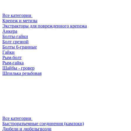
Все категории
Крепеж и метизы
Экстракторы для поврежденного крепежа
Анкера
Болты-гайки
Болт срезной
Болты 6-гранные
Гайки
Рым-болт
Рым-гайка
Шайбы - гровер
Шпилька резьбовая
Все категории
Быстроразъемные соединения (камлоки)
Дюбели и дюбельгвозди