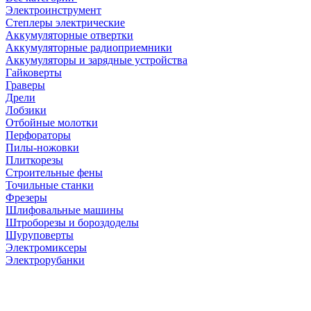
Электроинструмент
Степлеры электрические
Аккумуляторные отвертки
Аккумуляторные радиоприемники
Аккумуляторы и зарядные устройства
Гайковерты
Граверы
Дрели
Лобзики
Отбойные молотки
Перфораторы
Пилы-ножовки
Плиткорезы
Строительные фены
Точильные станки
Фрезеры
Шлифовальные машины
Штроборезы и бороздоделы
Шуруповерты
Электромиксеры
Электрорубанки