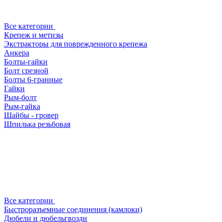
Все категории
Крепеж и метизы
Экстракторы для поврежденного крепежа
Анкера
Болты-гайки
Болт срезной
Болты 6-гранные
Гайки
Рым-болт
Рым-гайка
Шайбы - гровер
Шпилька резьбовая
Все категории
Быстроразъемные соединения (камлоки)
Дюбели и дюбельгвозди