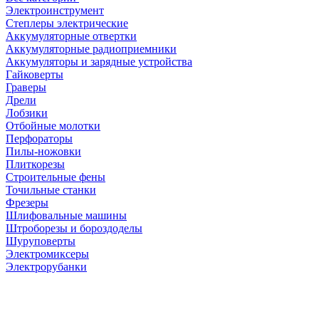
Электроинструмент
Степлеры электрические
Аккумуляторные отвертки
Аккумуляторные радиоприемники
Аккумуляторы и зарядные устройства
Гайковерты
Граверы
Дрели
Лобзики
Отбойные молотки
Перфораторы
Пилы-ножовки
Плиткорезы
Строительные фены
Точильные станки
Фрезеры
Шлифовальные машины
Штроборезы и бороздоделы
Шуруповерты
Электромиксеры
Электрорубанки