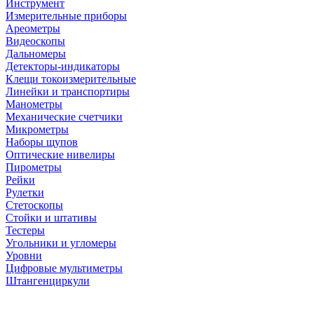
Инструмент
Измерительные приборы
Ареометры
Видеоскопы
Дальномеры
Детекторы-индикаторы
Клещи токоизмерительные
Линейки и транспортиры
Манометры
Механические счетчики
Микрометры
Наборы щупов
Оптические нивелиры
Пирометры
Рейки
Рулетки
Стетоскопы
Стойки и штативы
Тестеры
Угольники и угломеры
Уровни
Цифровые мультиметры
Штангенциркули