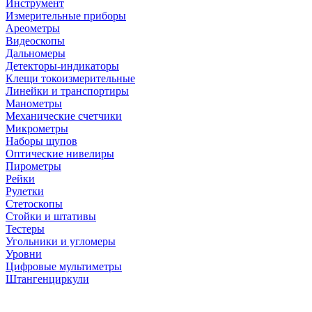
Инструмент
Измерительные приборы
Ареометры
Видеоскопы
Дальномеры
Детекторы-индикаторы
Клещи токоизмерительные
Линейки и транспортиры
Манометры
Механические счетчики
Микрометры
Наборы щупов
Оптические нивелиры
Пирометры
Рейки
Рулетки
Стетоскопы
Стойки и штативы
Тестеры
Угольники и угломеры
Уровни
Цифровые мультиметры
Штангенциркули