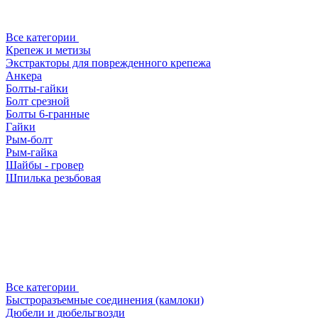
Все категории
Крепеж и метизы
Экстракторы для поврежденного крепежа
Анкера
Болты-гайки
Болт срезной
Болты 6-гранные
Гайки
Рым-болт
Рым-гайка
Шайбы - гровер
Шпилька резьбовая
Все категории
Быстроразъемные соединения (камлоки)
Дюбели и дюбельгвозди