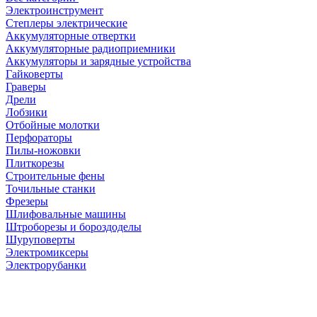
Электроинструмент
Степлеры электрические
Аккумуляторные отвертки
Аккумуляторные радиоприемники
Аккумуляторы и зарядные устройства
Гайковерты
Граверы
Дрели
Лобзики
Отбойные молотки
Перфораторы
Пилы-ножовки
Плиткорезы
Строительные фены
Точильные станки
Фрезеры
Шлифовальные машины
Штроборезы и бороздоделы
Шуруповерты
Электромиксеры
Электрорубанки