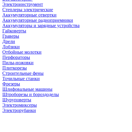
Электроинструмент
Степлеры электрические
Аккумуляторные отвертки
Аккумуляторные радиоприемники
Аккумуляторы и зарядные устройства
Гайковерты
Граверы
Дрели
Лобзики
Отбойные молотки
Перфораторы
Пилы-ножовки
Плиткорезы
Строительные фены
Точильные станки
Фрезеры
Шлифовальные машины
Штроборезы и бороздоделы
Шуруповерты
Электромиксеры
Электрорубанки