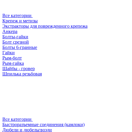
Все категории
Крепеж и метизы
Экстракторы для поврежденного крепежа
Анкера
Болты-гайки
Болт срезной
Болты 6-гранные
Гайки
Рым-болт
Рым-гайка
Шайбы - гровер
Шпилька резьбовая
Все категории
Быстроразъемные соединения (камлоки)
Дюбели и дюбельгвозди