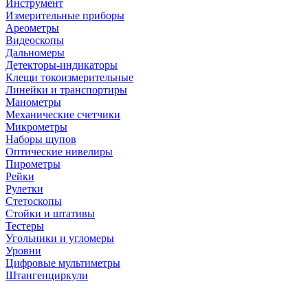
Инструмент
Измерительные приборы
Ареометры
Видеоскопы
Дальномеры
Детекторы-индикаторы
Клещи токоизмерительные
Линейки и транспортиры
Манометры
Механические счетчики
Микрометры
Наборы щупов
Оптические нивелиры
Пирометры
Рейки
Рулетки
Стетоскопы
Стойки и штативы
Тестеры
Угольники и угломеры
Уровни
Цифровые мультиметры
Штангенциркули