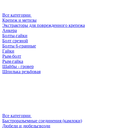
Все категории
Крепеж и метизы
Экстракторы для поврежденного крепежа
Анкера
Болты-гайки
Болт срезной
Болты 6-гранные
Гайки
Рым-болт
Рым-гайка
Шайбы - гровер
Шпилька резьбовая
Все категории
Быстроразъемные соединения (камлоки)
Дюбели и дюбельгвозди