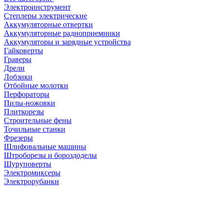
Электроинструмент
Степлеры электрические
Аккумуляторные отвертки
Аккумуляторные радиоприемники
Аккумуляторы и зарядные устройства
Гайковерты
Граверы
Дрели
Лобзики
Отбойные молотки
Перфораторы
Пилы-ножовки
Плиткорезы
Строительные фены
Точильные станки
Фрезеры
Шлифовальные машины
Штроборезы и бороздоделы
Шуруповерты
Электромиксеры
Электрорубанки