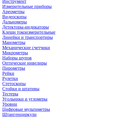
Инструмент
Измерительные приборы
Ареометры
Видеоскопы
Дальномеры
Детекторы-индикаторы
Клещи токоизмерительные
Линейки и транспортиры
Манометры
Механические счетчики
Микрометры
Наборы щупов
Оптические нивелиры
Пирометры
Рейки
Рулетки
Стетоскопы
Стойки и штативы
Тестеры
Угольники и угломеры
Уровни
Цифровые мультиметры
Штангенциркули