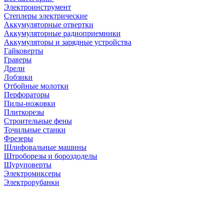
Электроинструмент
Степлеры электрические
Аккумуляторные отвертки
Аккумуляторные радиоприемники
Аккумуляторы и зарядные устройства
Гайковерты
Граверы
Дрели
Лобзики
Отбойные молотки
Перфораторы
Пилы-ножовки
Плиткорезы
Строительные фены
Точильные станки
Фрезеры
Шлифовальные машины
Штроборезы и бороздоделы
Шуруповерты
Электромиксеры
Электрорубанки