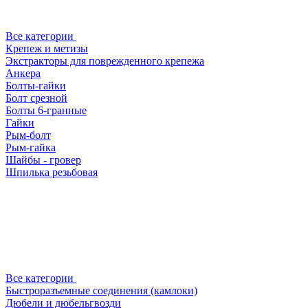
Все категории
Крепеж и метизы
Экстракторы для поврежденного крепежа
Анкера
Болты-гайки
Болт срезной
Болты 6-гранные
Гайки
Рым-болт
Рым-гайка
Шайбы - гровер
Шпилька резьбовая
Все категории
Быстроразъемные соединения (камлоки)
Дюбели и дюбельгвозди