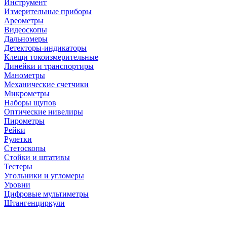
Инструмент
Измерительные приборы
Ареометры
Видеоскопы
Дальномеры
Детекторы-индикаторы
Клещи токоизмерительные
Линейки и транспортиры
Манометры
Механические счетчики
Микрометры
Наборы щупов
Оптические нивелиры
Пирометры
Рейки
Рулетки
Стетоскопы
Стойки и штативы
Тестеры
Угольники и угломеры
Уровни
Цифровые мультиметры
Штангенциркули