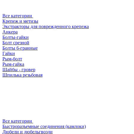
Все категории
Крепеж и метизы
Экстракторы для поврежденного крепежа
Анкера
Болты-гайки
Болт срезной
Болты 6-гранные
Гайки
Рым-болт
Рым-гайка
Шайбы - гровер
Шпилька резьбовая
Все категории
Быстроразъемные соединения (камлоки)
Дюбели и дюбельгвозди