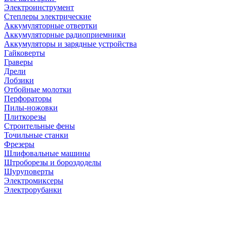
Электроинструмент
Степлеры электрические
Аккумуляторные отвертки
Аккумуляторные радиоприемники
Аккумуляторы и зарядные устройства
Гайковерты
Граверы
Дрели
Лобзики
Отбойные молотки
Перфораторы
Пилы-ножовки
Плиткорезы
Строительные фены
Точильные станки
Фрезеры
Шлифовальные машины
Штроборезы и бороздоделы
Шуруповерты
Электромиксеры
Электрорубанки