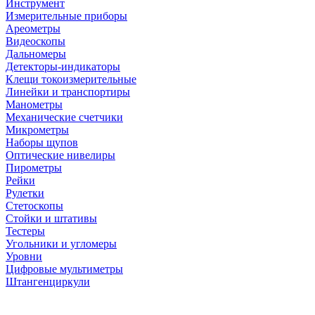
Инструмент
Измерительные приборы
Ареометры
Видеоскопы
Дальномеры
Детекторы-индикаторы
Клещи токоизмерительные
Линейки и транспортиры
Манометры
Механические счетчики
Микрометры
Наборы щупов
Оптические нивелиры
Пирометры
Рейки
Рулетки
Стетоскопы
Стойки и штативы
Тестеры
Угольники и угломеры
Уровни
Цифровые мультиметры
Штангенциркули