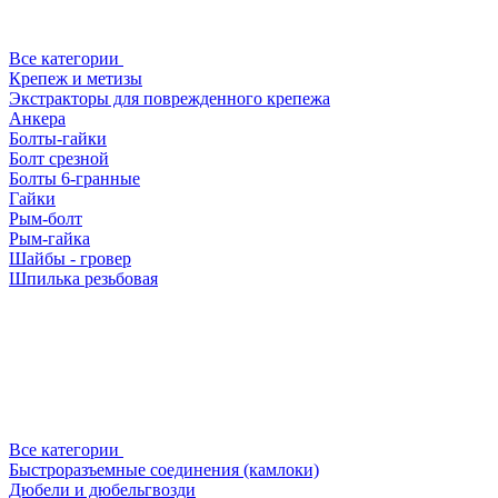
Все категории
Крепеж и метизы
Экстракторы для поврежденного крепежа
Анкера
Болты-гайки
Болт срезной
Болты 6-гранные
Гайки
Рым-болт
Рым-гайка
Шайбы - гровер
Шпилька резьбовая
Все категории
Быстроразъемные соединения (камлоки)
Дюбели и дюбельгвозди