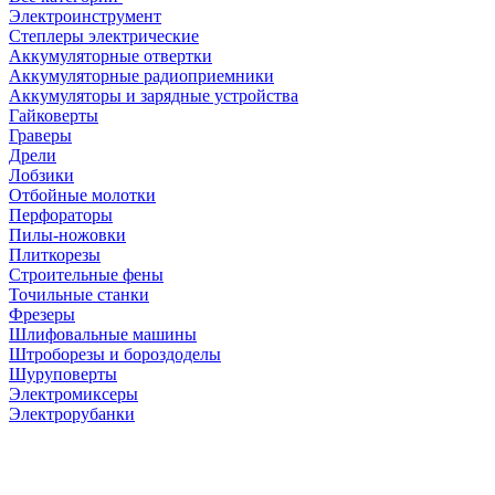
Электроинструмент
Степлеры электрические
Аккумуляторные отвертки
Аккумуляторные радиоприемники
Аккумуляторы и зарядные устройства
Гайковерты
Граверы
Дрели
Лобзики
Отбойные молотки
Перфораторы
Пилы-ножовки
Плиткорезы
Строительные фены
Точильные станки
Фрезеры
Шлифовальные машины
Штроборезы и бороздоделы
Шуруповерты
Электромиксеры
Электрорубанки